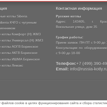
кция
Контактная информация
ые котлы Siberia
Русские котлы
Адрес: 143405, г. Красн
iberia КЧГО с чугунным
Вокзальная улица, дом 35
менником
е котлы Комфорт (Н) ЖМЗ
График работы:
е котлы Универсал (Н) ЖМЗ
Прием заявок: ПН-ПТ с 9-00 до 
е котлы АОГВ Боринское
Консультации по оборудовани
е котлы АКГВ Боринское
с 9-00 до 18-00
е котлы ИШМА Боринское
Телефон:
+7 (499) 390-4
е котлы Лемакс
Email:
info@russia-kotly.r
 файлов cookie в целях функционирования сайта и сбора статистик