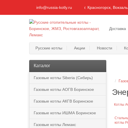
info@russia-kotly.ru
г. Красногорск, Вокзал
Доставка
Русские котлы
Акции
Новости
К
Каталог
Газовые котлы Siberia (Сибирь)
Газо
Газовые котлы АОГВ Боринское
Эне
Газовые котлы АКГВ Боринское
Котлы А
Газовые котлы ИШМА Боринское
Стальны
котлы Pr
Газовые котлы Лемакс