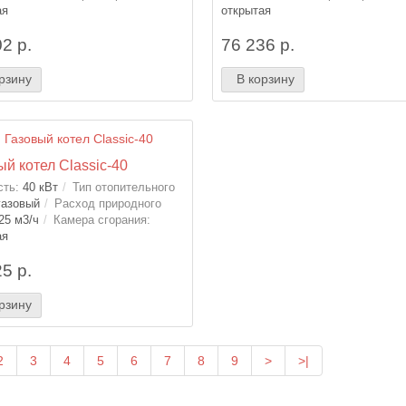
ая
открытая
2 р.
76 236 р.
рзину
В корзину
ый котел Classic-40
ть:
40 кВт
Тип отопительного
газовый
Расход природного
25 м3/ч
Камера сгорания:
ая
5 р.
рзину
2
3
4
5
6
7
8
9
>
>|