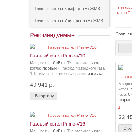
Газовые котлы Комфорт (Н) ЖМЗ
Стальны
котлы П
Газовые котлы Универсал (Н) ЖМЗ
Сравнен
Рекомендуемые
Газовый котел Prime-V10
Мощность:
10 кВт
Тип отопительного
котла:
газовый
Расход природного газа:
1,13 м3/час
Камера сгорания:
закрытая
Газов
49 941 р.
Мощнос
котла:
газа:
0,
В корзину
открыт
1
32 45
Газовый котел Prime-V16
В ко
Мощность:
16 кВт
Тип отопительного