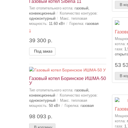
Газовый котел Siberia 11
В ко
Тип отопительного котла:
газовый,
конвекционный
Количество контуров:
одноконтурный
Макс. тепловая
мощность:
11.60 кВт
Горелка:
газовая
1
Газов
Мощнос
39 300 р.
котла:
газа:
1,
Под заказ
открыт
53 53
В ко
Газовый котел Боринское ИШМА-50
У
Тип отопительного котла:
газовый,
конвекционный
Количество контуров:
одноконтурный
Макс. тепловая
мощность:
50 кВт
Горелка:
газовая
Газов
98 093 р.
Мощнос
котла:
газа:
1,
В корзину