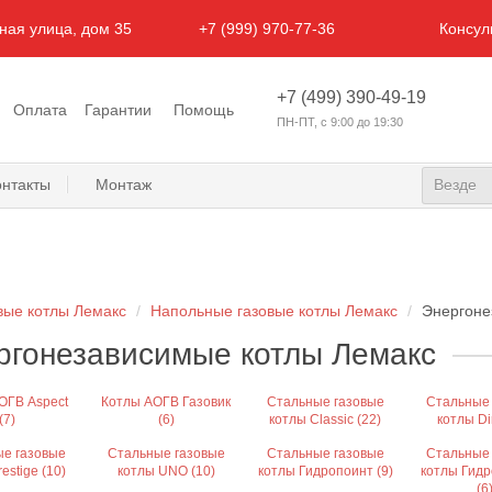
ьная улица, дом 35
+7 (999) 970-77-36
Консул
+7 (499) 390-49-19
Оплата
Гарантии
Помощь
ПН-ПТ, с 9:00 до 19:30
Везде
онтакты
Монтаж
вые котлы Лемакс
Напольные газовые котлы Лемакс
Энергоне
ргонезависимые котлы Лемакс
ОГВ Aspect
Котлы АОГВ Газовик
Стальные газовые
Стальные
(7)
(6)
котлы Classic (22)
котлы Dir
е газовые
Стальные газовые
Стальные газовые
Стальные
estige (10)
котлы UNO (10)
котлы Гидропоинт (9)
котлы Гидр
(6