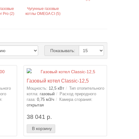
газовые
Чугунные газовые
r Pro (2)
котлы OMEGA CI (5)
Показывать:
Газовый котел Classic-12,5
льного
Мощность:
12,5 кВт
Тип отопительного
ого
котла:
газовый
Расход природного
я:
газа:
0,75 м3/ч
Камера сгорания:
открытая
38 041 р.
В корзину