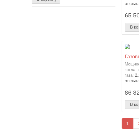
открыт
65 50
В ко
Газов
Мощнос
котла:
газа:
2,
открыт
86 82
В ко
1