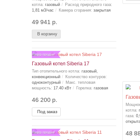
котла:
газовый
Расход природного газа:
1,81 м3/час
Камера сгорания:
закрытая
49 941 р.
В корзину
Лидер продаж!
Газовый котел Siberia 17
Тип отопительного котла:
газовый,
конвекционный
Количество контуров:
одноконтурный
Макс. тепловая
мощность:
17.40 кВт
Горелка:
газовая
Газов
46 200 р.
Мощнос
котла:
Под заказ
газа:
0,
открыт
48 88
Лидер продаж!