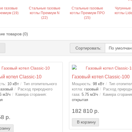
е газовые
Стальные газовые
Стальные газовые
Чугунные 
ремиум (19)
котлы Премиум N
котлы Премиум ПРО
котлы Lide
(22)
(15)
ие товаров (0)
Сортировать:
ый котел Classic-10
Газовый котел Classic-100
ть:
10 кВт
Тип отопительного
Мощность:
98 кВт
Тип отопите
газовый
Расход природного
котла:
газовый
Расход природн
6 м3/ч
Камера сгорания:
газа:
5.75 м3/ч
Камера сгорани
ая
открытая
182 810 р.
8 р.
В корзину
рзину