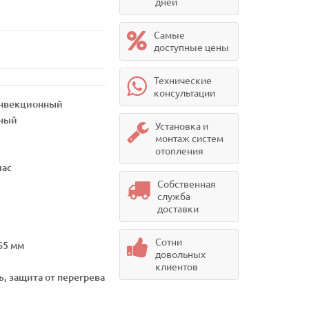
дней
Самые
доступные цены
Технические
консультации
онвекционный
рный
Установка и
монтаж систем
отопления
час
Собственная
служба
доставки
Сотни
65 мм
довольных
клиентов
ь, защита от перегрева