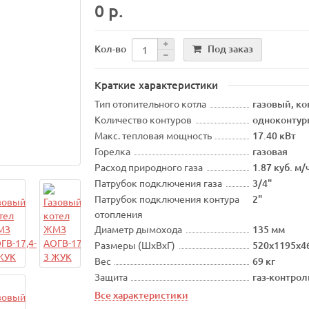
0 р.
Под заказ
Кол-во
Краткие характеристики
Тип отопительного котла
газовый, к
Количество контуров
одноконту
Макс. тепловая мощность
17.40 кВт
Горелка
газовая
Расход природного газа
1.87 куб. м/
Патрубок подключения газа
3/4"
Патрубок подключения контура
2"
отопления
Диаметр дымохода
135 мм
Размеры (ШхВхГ)
520x1195x4
Вес
69 кг
Защита
газ-контрол
Все характеристики